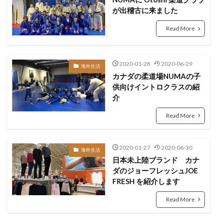
が出稽古に来ました
Read More
2020-01-28
2020-06-29
海外生活
カナダの柔道場NUMAの子
供向けイントロクラスの紹
介
Read More
2020-01-27
2020-06-30
海外生活
日本未上陸ブランド カナ
ダのジョーフレッシュJOE
FRESH を紹介します
Read More