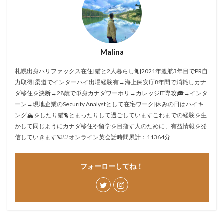
Malina
札幌出身ハリファックス在住|猫と2人暮らし🐈|2021年渡航3年目でPR自
力取得|柔道でインターハイ出場経験有→海上保安庁8年間で消耗しカナ
ダ移住を決断→28歳で単身カナダワーホリ→カレッジIT専攻🎓→インタ
ーン→現地企業のSecurity Analystとして在宅ワーク|休みの日はハイキ
ング🏔をしたり猫🐈とまったりして過ごしていますこれまでの経験を生
かして同じようにカナダ移住や留学を目指す人のために、有益情報を発
信していきます🪐🤍オンライン英会話時間累計：11364分
フォーローしてね！