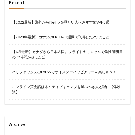
Recent
【2022最新】海外からNetflixを見たい人へおすすめVPN3選
【2021年最新】カナダのPRTDを1週間で取得した2つのこと
【8月最新】カナダから日本入国。フライトキャンセルで陰性証明書
の72時間が超えた話
ハリファックスのLot Sixでオイスターハッピアワーを楽しもう！
オンライン英会話はネイティブキャンプを選ぶべき人と理由【体験
談】
Archive