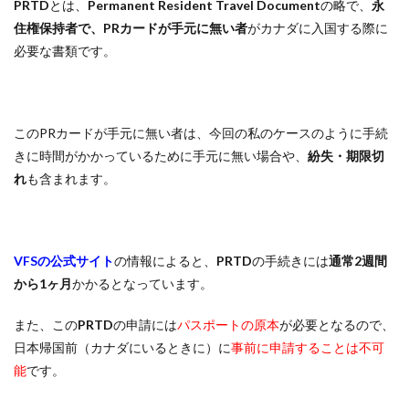
PRTD
とは、
Permanent Resident Travel Document
の略で、
永
住権保持者で、PRカードが手元に無い者
がカナダに入国する際に
必要な書類です。
このPRカードが手元に無い者は、今回の私のケースのように手続
きに時間がかかっているために手元に無い場合や、
紛失・期限切
れ
も含まれます。
VFSの公式サイト
の情報によると、
PRTD
の手続きには
通常2週間
から1ヶ月
かかるとなっています。
また、この
PRTD
の申請には
パスポートの原本
が必要となるので、
日本帰国前（カナダにいるときに）に
事前に申請することは不可
能
です。