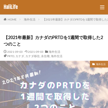
HaliLife
HOME
海外生活
【2021年最新】カナダのPRTDを1週間で取得した
【2021年最新】カナダのPRTDを1週間で取得した2
つのこと
2021-09-03
2021-09-03
海外生活
PRTD
,
カナダ
,
カナダ移住
,
永住権
,
海外生活
海外生活