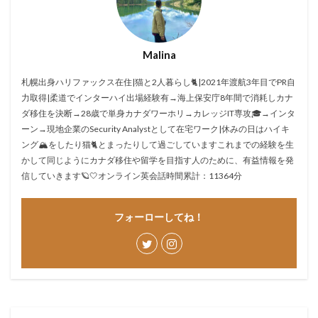
Malina
札幌出身ハリファックス在住|猫と2人暮らし🐈|2021年渡航3年目でPR自
力取得|柔道でインターハイ出場経験有→海上保安庁8年間で消耗しカナ
ダ移住を決断→28歳で単身カナダワーホリ→カレッジIT専攻🎓→インタ
ーン→現地企業のSecurity Analystとして在宅ワーク|休みの日はハイキ
ング🏔をしたり猫🐈とまったりして過ごしていますこれまでの経験を生
かして同じようにカナダ移住や留学を目指す人のために、有益情報を発
信していきます🪐🤍オンライン英会話時間累計：11364分
フォーローしてね！