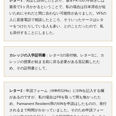
レター1
：先ほど説明したとおり、通常PRTDの手続きには
最長で1ヶ月かかるということで、私の場合は日本滞在が短
いためにそれだと間に合わない可能性がありました。VFSの
人に直接電話で相談したところ、そういったケースはレタ
ーをつけたりしている人も多い、とのことだったので、私
も添付することにしました。
カレッジの入学証明書
：レター1の添付物。レター1に、カ
レッジの授業が始まる前に戻る必要がある旨記載したた
め、その証明書として。
レター2
：申請フォーム（IMM5524e）にSINを記入する欄
があるのですが、私の場合はPRを取って間も無かったた
め、Parmanent Resident用のSINを申請はしたものの、発行
されるまで時間がかかっていました。そのため申請フォー