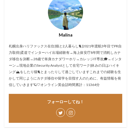
Malina
札幌出身ハリファックス在住|猫と2人暮らし🐈|2021年渡航3年目でPR自
力取得|柔道でインターハイ出場経験有→海上保安庁8年間で消耗しカナ
ダ移住を決断→28歳で単身カナダワーホリ→カレッジIT専攻🎓→インタ
ーン→現地企業のSecurity Analystとして在宅ワーク|休みの日はハイキ
ング🏔をしたり猫🐈とまったりして過ごしていますこれまでの経験を生
かして同じようにカナダ移住や留学を目指す人のために、有益情報を発
信していきます🪐🤍オンライン英会話時間累計：11364分
フォーローしてね！