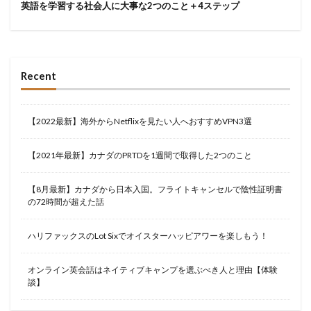
英語を学習する社会人に大事な2つのこと＋4ステップ
Recent
【2022最新】海外からNetflixを見たい人へおすすめVPN3選
【2021年最新】カナダのPRTDを1週間で取得した2つのこと
【8月最新】カナダから日本入国。フライトキャンセルで陰性証明書
の72時間が超えた話
ハリファックスのLot Sixでオイスターハッピアワーを楽しもう！
オンライン英会話はネイティブキャンプを選ぶべき人と理由【体験
談】