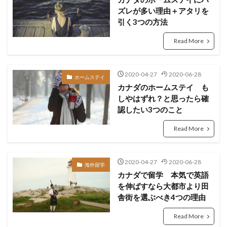
ズレが多い理由＋アタリを
引く3つの方法
Read More
2020-04-27
2020-06-28
ホームステイ
カナダのホームステイ も
しやはずれ？と思ったら確
認したい3つのこと
Read More
2020-04-27
2020-06-28
海外留学
カナダで留学 本気で英語
を伸ばすなら大都市より田
舎街を選ぶべき4つの理由
Read More