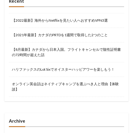
Recent
【2022最新】海外からNetflixを見たい人へおすすめVPN3選
【2021年最新】カナダのPRTDを1週間で取得した2つのこと
【8月最新】カナダから日本入国。フライトキャンセルで陰性証明書
の72時間が超えた話
ハリファックスのLot Sixでオイスターハッピアワーを楽しもう！
オンライン英会話はネイティブキャンプを選ぶべき人と理由【体験
談】
Archive