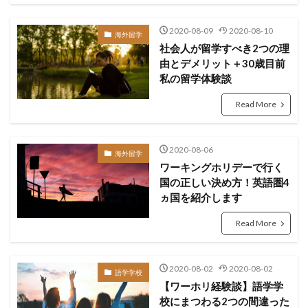
2020-08-09
2020-08-10
海外留学
社会人が留学すべき2つの理
由とデメリット＋30歳目前
私の留学体験談
Read More
2020-08-06
海外留学
ワーキングホリデーで行く
国の正しい決め方！英語圏4
ヵ国を紹介します
Read More
2020-08-02
2020-08-02
語学学校
【ワーホリ経験談】語学学
校にまつわる2つの間違った