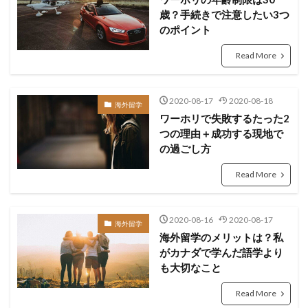
歳？手続きで注意したい3つ
のポイント
Read More
2020-08-17
2020-08-18
海外留学
ワーホリで失敗するたった2
つの理由＋成功する現地で
の過ごし方
Read More
2020-08-16
2020-08-17
海外留学
海外留学のメリットは？私
がカナダで学んだ語学より
も大切なこと
Read More