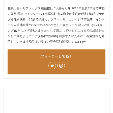
札幌出身ハリファックス在住|猫と2人暮らし🐈|2021年渡航3年目でPR自
力取得|柔道でインターハイ出場経験有→海上保安庁8年間で消耗しカナ
ダ移住を決断→28歳で単身カナダワーホリ→カレッジIT専攻🎓→インタ
ーン→現地企業のSecurity Analystとして在宅ワーク|休みの日はハイキ
ング🏔をしたり猫🐈とまったりして過ごしていますこれまでの経験を生
かして同じようにカナダ移住や留学を目指す人のために、有益情報を発
信していきます🪐🤍オンライン英会話時間累計：11364分
フォーローしてね！