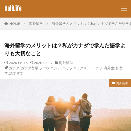
HaliLife
HOME
海外留学
海外留学のメリットは？私がカナダで学んだ語学
海外留学のメリットは？私がカナダで学んだ語学よ
りも大切なこと
2020-08-16
2020-08-17
海外留学
カナダ
,
カナダ留学
,
ノバスコシア
,
ハリファックス
,
ワーホリ
,
海外生活
,
留
学
,
語学留学
海外留学