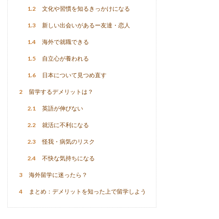
1.2
文化や習慣を知るきっかけになる
1.3
新しい出会いがあるー友達・恋人
1.4
海外で就職できる
1.5
自立心が養われる
1.6
日本について見つめ直す
2
留学するデメリットは？
2.1
英語が伸びない
2.2
就活に不利になる
2.3
怪我・病気のリスク
2.4
不快な気持ちになる
3
海外留学に迷ったら？
4
まとめ：デメリットを知った上で留学しよう