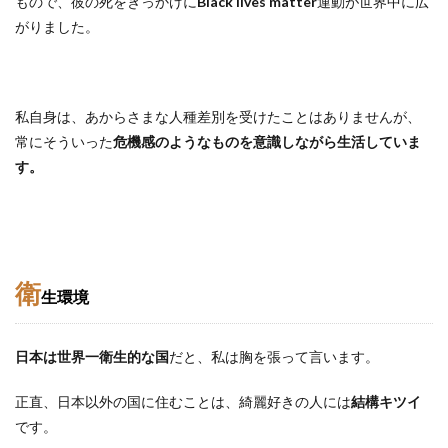
もので、彼の死をきっかけに
Black lives matter
運動が世界中に広
がりました。
私自身は、あからさまな人種差別を受けたことはありませんが、
常にそういった
危機感のようなものを意識しながら生活していま
す。
衛
生環境
日本は世界一衛生的な国
だと、私は胸を張って言います。
正直、日本以外の国に住むことは、綺麗好きの人には
結構キツイ
です。