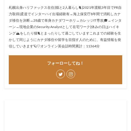
札幌出身ハリファックス在住|猫と2人暮らし🐈|2021年渡航3年目でPR自
力取得|柔道でインターハイ出場経験有→海上保安庁8年間で消耗しカナ
ダ移住を決断→28歳で単身カナダワーホリ→カレッジIT専攻🎓→インタ
ーン→現地企業のSecurity Analystとして在宅ワーク|休みの日はハイキ
ング🏔をしたり猫🐈とまったりして過ごしていますこれまでの経験を生
かして同じようにカナダ移住や留学を目指す人のために、有益情報を発
信していきます🪐🤍オンライン英会話時間累計：11364分
フォーローしてね！