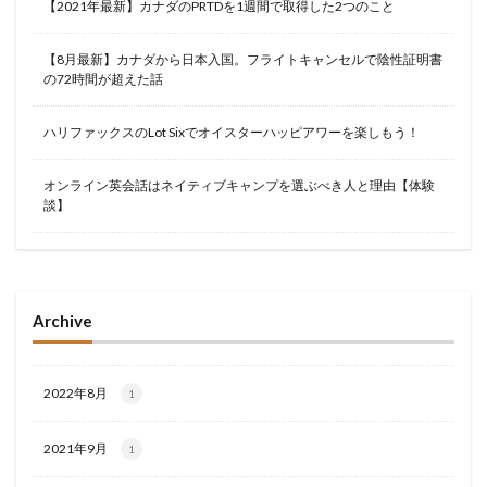
【2021年最新】カナダのPRTDを1週間で取得した2つのこと
【8月最新】カナダから日本入国。フライトキャンセルで陰性証明書
の72時間が超えた話
ハリファックスのLot Sixでオイスターハッピアワーを楽しもう！
オンライン英会話はネイティブキャンプを選ぶべき人と理由【体験
談】
Archive
2022年8月
1
2021年9月
1