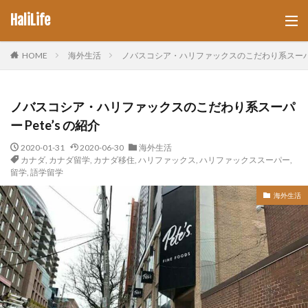
HaliLife
HOME
海外生活
ノバスコシア・ハリファックスのこだわり系スーパー 
ノバスコシア・ハリファックスのこだわり系スーパ
ー Pete’s の紹介
2020-01-31
2020-06-30
海外生活
カナダ
,
カナダ留学
,
カナダ移住
,
ハリファックス
,
ハリファックススーパー
,
留学
,
語学留学
海外生活