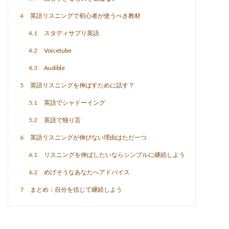
4
英語リスニングで初心者が使うべき教材
4.1
スタディサプリ英語
4.2
Voicetube
4.3
Audible
5
英語リスニングを伸ばすために話す？
5.1
英語でシャドーイング
5.2
英語で独り言
6
英語リスニングが伸びない理由はただ一つ
6.1
リスニングを伸ばしたいならシンプルに継続しよう
6.2
めげそうなあなたへアドバイス
7
まとめ：自分を信じて継続しよう