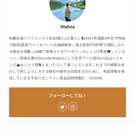
Malina
札幌出身ハリファックス在住|猫と2人暮らし🐈|2021年渡航3年目でPR自
力取得|柔道でインターハイ出場経験有→海上保安庁8年間で消耗しカナ
ダ移住を決断→28歳で単身カナダワーホリ→カレッジIT専攻🎓→インタ
ーン→現地企業のSecurity Analystとして在宅ワーク|休みの日はハイキ
ング🏔をしたり猫🐈とまったりして過ごしていますこれまでの経験を生
かして同じようにカナダ移住や留学を目指す人のために、有益情報を発
信していきます🪐🤍オンライン英会話時間累計：11364分
フォーローしてね！