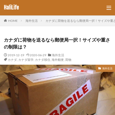
HaliLife
HOME
海外生活
カナダに荷物を送るなら郵便局一択！サイズや重
カナダに荷物を送るなら郵便局一択！サイズや重さ
の制限は？
2019-12-19
2020-06-29
海外生活
カナダ
,
カナダ留学
,
カナダ移住
,
海外船便
,
荷物
海外生活