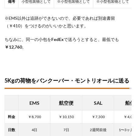
備考
小型包装物として
※小型包装物として
※小型包装物として
※EMS以外は追跡ができないので、必要であれば別途書留
（￥410）をつけるのがいいかと思います。
ちなみに、同一の小包を
FedEx
で送ろうとすると、最低でも
￥12,760
。
5Kgの荷物をバンクーバー・モントリオールに送る
EMS
航空便
SAL
船便
料金
￥8,700
￥10,150
￥7,300
￥4,00
日数
4日
7日
2週間前後
1〜3ヶ月