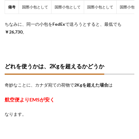
備考
国際小包として
国際小包として
国際小包として
国際小包と
ちなみに、同一の小包を
FedEx
で送ろうとすると、最低でも
￥26,730
。
どれを使うかは、2Kgを超えるかどうか
奇妙なことに、カナダ宛ての荷物で
2Kgを超えた場合
は
航空便よりEMSが安く
なります。