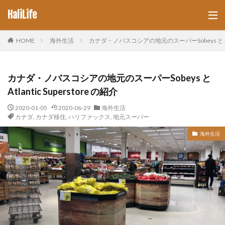
HaliLife
HOME
海外生活
カナダ・ノバスコシアの地元のスーパーSobeys と Atlan
カナダ・ノバスコシアの地元のスーパーSobeys と
Atlantic Superstore の紹介
2020-01-05
2020-06-29
海外生活
カナダ
,
カナダ移住
,
ハリファックス
,
地元スーパー
海外生活