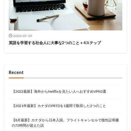
2020-07-19
英語を学習する社会人に大事な2つのこと＋4ステップ
Recent
【2022最新】海外からNetflixを見たい人へおすすめVPN3選
【2021年最新】カナダのPRTDを1週間で取得した2つのこと
【8月最新】カナダから日本入国。フライトキャンセルで陰性証明書
の72時間が超えた話