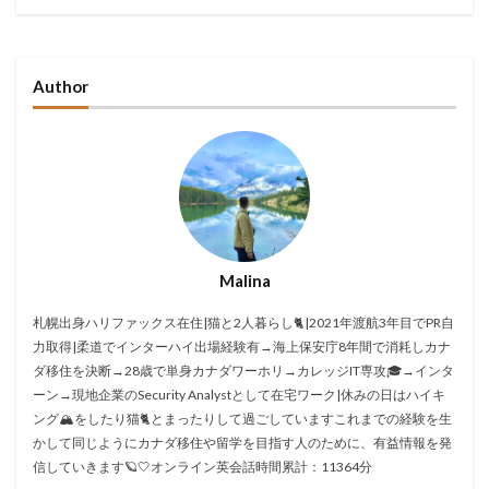
Author
Malina
札幌出身ハリファックス在住|猫と2人暮らし🐈|2021年渡航3年目でPR自
力取得|柔道でインターハイ出場経験有→海上保安庁8年間で消耗しカナ
ダ移住を決断→28歳で単身カナダワーホリ→カレッジIT専攻🎓→インタ
ーン→現地企業のSecurity Analystとして在宅ワーク|休みの日はハイキ
ング🏔をしたり猫🐈とまったりして過ごしていますこれまでの経験を生
かして同じようにカナダ移住や留学を目指す人のために、有益情報を発
信していきます🪐🤍オンライン英会話時間累計：11364分