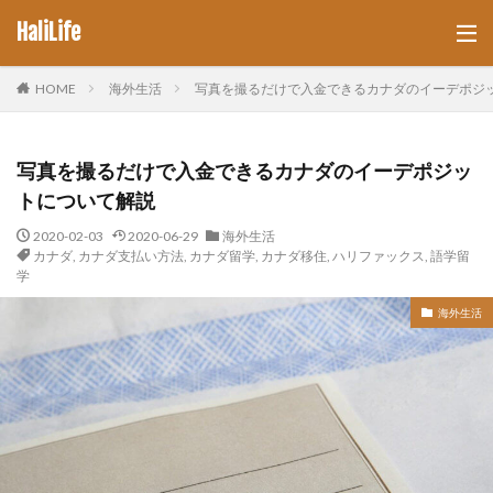
HaliLife
HOME
海外生活
写真を撮るだけで入金できるカナダのイーデポジ
写真を撮るだけで入金できるカナダのイーデポジッ
トについて解説
2020-02-03
2020-06-29
海外生活
カナダ
,
カナダ支払い方法
,
カナダ留学
,
カナダ移住
,
ハリファックス
,
語学留
学
海外生活