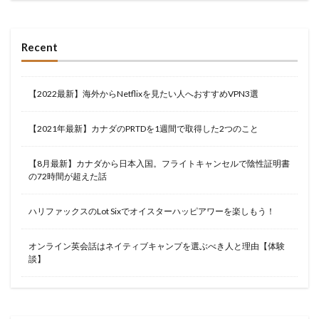
Recent
【2022最新】海外からNetflixを見たい人へおすすめVPN3選
【2021年最新】カナダのPRTDを1週間で取得した2つのこと
【8月最新】カナダから日本入国。フライトキャンセルで陰性証明書
の72時間が超えた話
ハリファックスのLot Sixでオイスターハッピアワーを楽しもう！
オンライン英会話はネイティブキャンプを選ぶべき人と理由【体験
談】