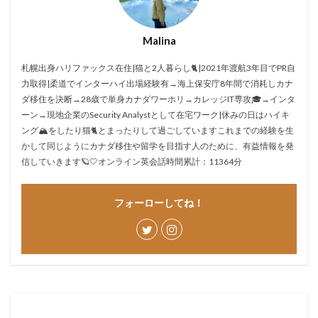
Malina
札幌出身ハリファックス在住|猫と2人暮らし🐈|2021年渡航3年目でPR自
力取得|柔道でインターハイ出場経験有→海上保安庁8年間で消耗しカナ
ダ移住を決断→28歳で単身カナダワーホリ→カレッジIT専攻🎓→インタ
ーン→現地企業のSecurity Analystとして在宅ワーク|休みの日はハイキ
ング🏔をしたり猫🐈とまったりして過ごしていますこれまでの経験を生
かして同じようにカナダ移住や留学を目指す人のために、有益情報を発
信していきます🪐🤍オンライン英会話時間累計：11364分
フォーローしてね！