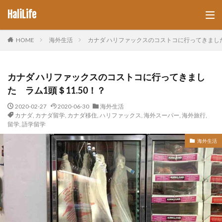
HaliLife
HOME
海外生活
カナダ ハリファックスのコストコに行ってきました 
カナダ ハリファックスのコストコに行ってきまし
た ラム1頭＄11.50！？
2020-02-27
2020-06-30
海外生活
カナダ
,
カナダ留学
,
カナダ移住
,
ハリファックス
,
海外スーパー
,
海外旅行
,
留学
,
語学留学
海外生活