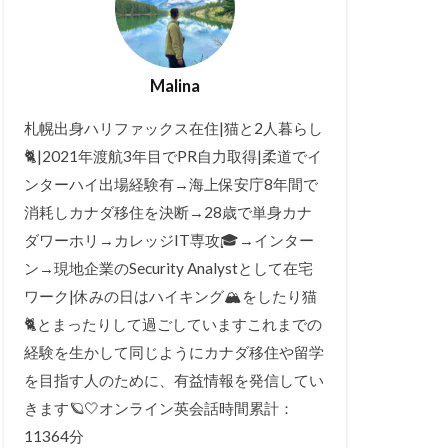
Malina
札幌出身ハリファックス在住|猫と2人暮らし
🐈|2021年渡航3年目でPR自力取得|柔道でイ
ンターハイ出場経験有→海上保安庁8年間で
消耗しカナダ移住を決断→28歳で単身カナ
ダワーホリ→カレッジIT専攻🎓→インター
ン→現地企業のSecurity Analystとして在宅
ワーク|休みの日はハイキング🏔をしたり猫
🐈とまったりして過ごしていますこれまでの
経験を生かして同じようにカナダ移住や留学
を目指す人のために、有益情報を発信してい
きます🪐🤍オンライン英会話時間累計：
11364分