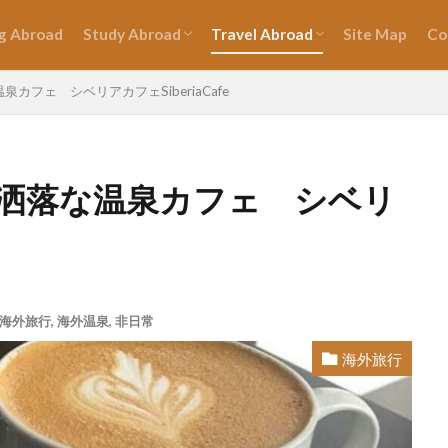
ng Abroad
Study Abroad
Travel Abroad
Site Map
Co
ホームステイ
語学学校
お役立ち情報✈︎
旅行英語
フェ シベリアカフェSiberiaCafe
洒落な温泉カフェ シベリ
海外旅行
,
海外温泉
,
非日常
海外旅行