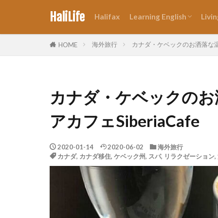
HaliLife
Halifax
Learning English
Livi
IELTS・TOEIC
オンライン英会話
海外旅行
カナダ・ケベックのお洒落な温泉カ
HOME
カナダ・ケベックのお
アカフェSiberiaCafe
2020-01-14
2020-06-02
海外旅行
カナダ
,
カナダ移住
,
ケベック州
,
スパ
,
リラクゼーション
,