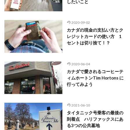
したいこと
2020-09-02
カナダの現金の支払い方とク
レジットカードの使い方 1
セントは切り捨て！？
2020-06-04
カナダで愛されるコーヒーテ
ィムホートンTim Hortons に
行ってみよう
2021-06-10
タイタニック号乗客の最後の
到着点 ハリファックスにあ
る3つの公共墓地