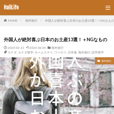
HaliLife
HOME
海外旅行
外国人が絶対喜ぶ日本のお土産13選！＋NGなも
外国人が絶対喜ぶ日本のお土産13選！＋NGなもの
2020-02-11
2020-06-05
海外旅行
カナダ
,
カナダ留学
,
ホームステイ
,
ワーホリ
,
日本食
,
海外旅行
,
語学留学
海外旅行