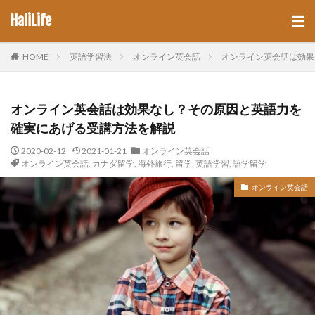
HaliLife
HOME
英語学習法
オンライン英会話
オンライン英会話は効果
オンライン英会話は効果なし？その原因と英語力を
確実にあげる受講方法を解説
2020-02-12
2021-01-21
オンライン英会話
オンライン英会話
,
カナダ留学
,
海外旅行
,
留学
,
英語学習
,
語学留学
オンライン英会話