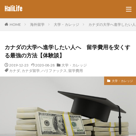
HaliLife
HOME
海外留学
大学・カレッジ
カナダの大学へ進学したい人
カナダの大学へ進学したい人へ 留学費用を安くす
る最強の方法【体験談】
2019-12-23
2020-08-28
大学・カレッジ
カナダ
,
カナダ留学
,
ハリファックス
,
留学費用
大学・カレッジ