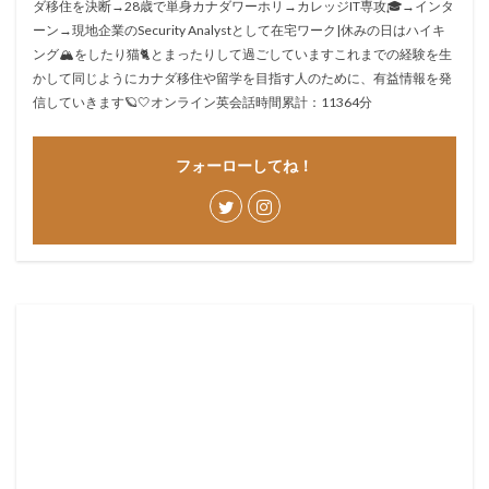
ダ移住を決断→28歳で単身カナダワーホリ→カレッジIT専攻🎓→インタ
ーン→現地企業のSecurity Analystとして在宅ワーク|休みの日はハイキ
ング🏔をしたり猫🐈とまったりして過ごしていますこれまでの経験を生
かして同じようにカナダ移住や留学を目指す人のために、有益情報を発
信していきます🪐🤍オンライン英会話時間累計：11364分
フォーローしてね！