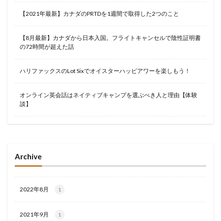
【2021年最新】カナダのPRTDを1週間で取得した2つのこと
【8月最新】カナダから日本入国。フライトキャンセルで陰性証明書
の72時間が超えた話
ハリファックスのLot Sixでオイスターハッピアワーを楽しもう！
オンライン英会話はネイティブキャンプを選ぶべき人と理由【体験
談】
Archive
2022年8月
1
2021年9月
1