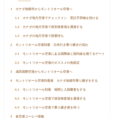
1
カナダ他都市からモントリオール空港へ
1.1
カナダ地方空港でチェックイン 受託手荷物を預ける
1.2
カナダの地方空港で保安検査場を通過する
1.3
カナダの地方空港で搭乗待ち
2
モントリオール空港到着 日本行き乗り継ぎの流れ
2.1
モントリオール空港にある国際線と国内線を隔てるゲート
2.2
モントリオール空港のオススメの免税店
3
成田国際空港からモントリオール空港へ
4
モントリオール空港到着後 カナダ他都市乗り継ぎをする
4.1
モントリオール到着 税関と入国審査をする
4.2
モントリオール空港で保安検査場を通過する
4.3
モントリオール空港で乗り継ぎ便を待つ
5
各空港コーヒー情報