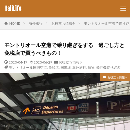
HaliLife
HOME
海外旅行
お役立ち情報✈︎
モントリオール空港で乗り継
モントリオール空港で乗り継ぎをする 過ごし方と
免税店で買うべきもの！
2020-04-17
2020-06-29
お役立ち情報✈︎
モントリオール国際空港
,
免税店
,
国際線
,
海外旅行
,
荷物
,
飛行機乗り継ぎ
お役立ち情報✈︎