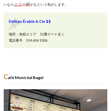
ここ一択
いなら
かなという気がします。
Délices Érable & Cie $$
場所：免税エリア 52番ゲート近く
電話番号 514 636 1006
C
afé Montréal Bagel