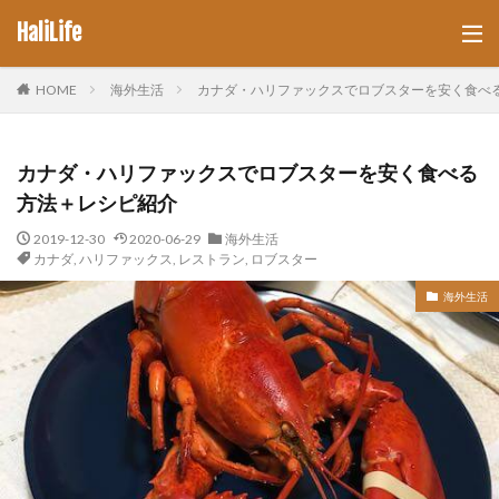
HaliLife
HOME
海外生活
カナダ・ハリファックスでロブスターを安く食べ
カナダ・ハリファックスでロブスターを安く食べる
方法＋レシピ紹介
2019-12-30
2020-06-29
海外生活
カナダ
,
ハリファックス
,
レストラン
,
ロブスター
海外生活