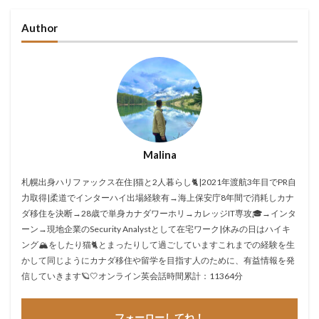
Author
Malina
札幌出身ハリファックス在住|猫と2人暮らし🐈|2021年渡航3年目でPR自
力取得|柔道でインターハイ出場経験有→海上保安庁8年間で消耗しカナ
ダ移住を決断→28歳で単身カナダワーホリ→カレッジIT専攻🎓→インタ
ーン→現地企業のSecurity Analystとして在宅ワーク|休みの日はハイキ
ング🏔をしたり猫🐈とまったりして過ごしていますこれまでの経験を生
かして同じようにカナダ移住や留学を目指す人のために、有益情報を発
信していきます🪐🤍オンライン英会話時間累計：11364分
フォーローしてね！