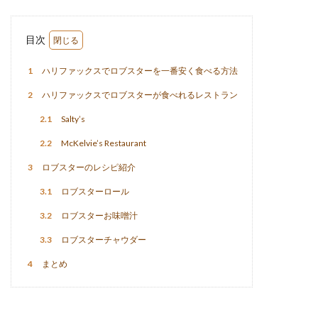
目次
1
ハリファックスでロブスターを一番安く食べる方法
2
ハリファックスでロブスターが食べれるレストラン
2.1
Salty’s
2.2
McKelvie’s Restaurant
3
ロブスターのレシピ紹介
3.1
ロブスターロール
3.2
ロブスターお味噌汁
3.3
ロブスターチャウダー
4
まとめ